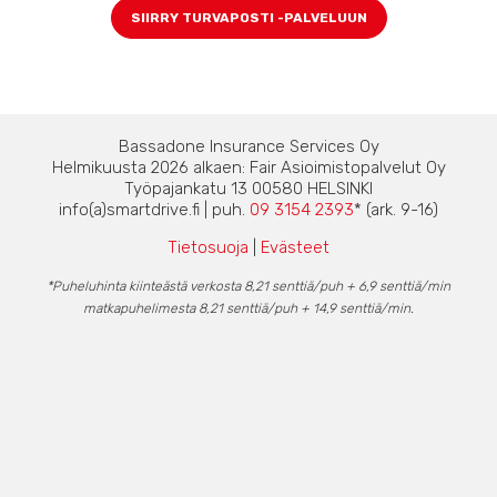
SIIRRY TURVAPOSTI -PALVELUUN
Bassadone Insurance Services Oy
Helmikuusta 2026 alkaen: Fair Asioimistopalvelut Oy
Työpajankatu 13 00580 HELSINKI
info(a)smartdrive.fi | puh.
09 3154 2393
* (ark. 9-16)
Tietosuoja
|
Evästeet
*Puheluhinta kiinteästä verkosta 8,21 senttiä/puh + 6,9 senttiä/min
matkapuhelimesta 8,21 senttiä/puh + 14,9 senttiä/min.